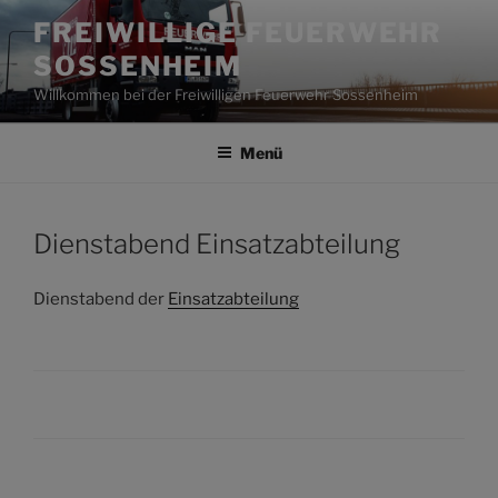
Zum
FREIWILLIGE FEUERWEHR
Inhalt
SOSSENHEIM
springen
Willkommen bei der Freiwilligen Feuerwehr Sossenheim
Menü
Dienstabend Einsatzabteilung
Dienstabend der
Einsatzabteilung