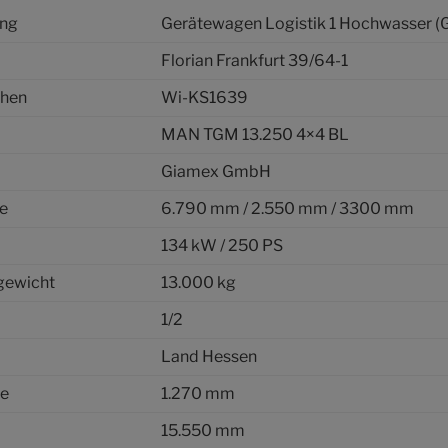
ung
Gerätewagen Logistik 1 Hochwasser 
Florian Frankfurt 39/64-1
chen
Wi-KS1639
MAN TGM 13.250 4×4 BL
Giamex GmbH
he
6.790 mm / 2.550 mm / 3300 mm
134 kW / 250 PS
gewicht
13.000 kg
1/2
Land Hessen
he
1.270 mm
15.550 mm