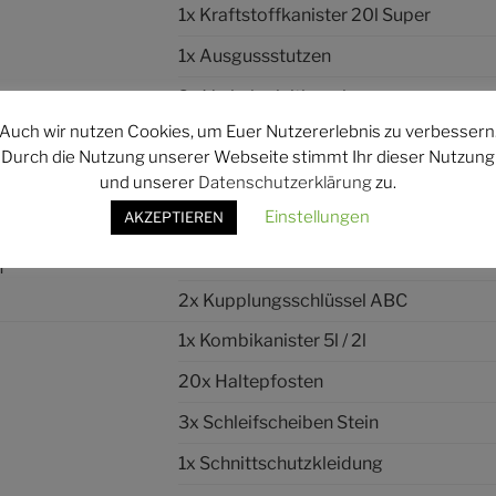
1x Kraftstoffkanister 20l Super
1x Ausgussstutzen
2x Verkehrsleitkegel
Auch wir nutzen Cookies, um Euer Nutzererlebnis zu verbessern
1x Personenschutzschalter 230V
Durch die Nutzung unserer Webseite stimmt Ihr dieser Nutzung
2x Flutlichtstrahler 500W
und unserer
Datenschutzerklärung
zu.
Einstellungen
AKZEPTIEREN
1x Aufnahmebrücker
25x Druckschlauch B75-20
h
2x Kupplungsschlüssel ABC
1x Kombikanister 5l / 2l
20x Haltepfosten
3x Schleifscheiben Stein
1x Schnittschutzkleidung