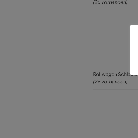
(2x vorhanden)
Rollwagen Schlauc
(2x vorhanden)