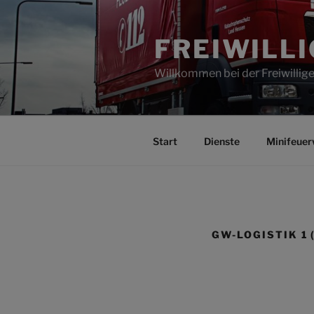
Zum
Inhalt
FREIWILL
springen
Willkommen bei der Freiwilli
Start
Dienste
Minifeuer
GW-LOGISTIK 1