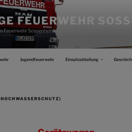
IGE FEUERWEHR SOS
gen Feuerwehr Sossenheim
wehr
Jugendfeuerwehr
Einsatzabteilung
Geschich
 (HOCHWASSERSCHUTZ)