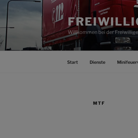
Zum
Inhalt
FREIWILL
springen
Willkommen bei der Freiwilli
Start
Dienste
Minifeuer
MTF