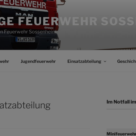
IGE FEUERWEHR SOS
gen Feuerwehr Sossenheim
wehr
Jugendfeuerwehr
Einsatzabteilung
Geschich
Im Notfall 
atzabteilung
Minifeuerweh