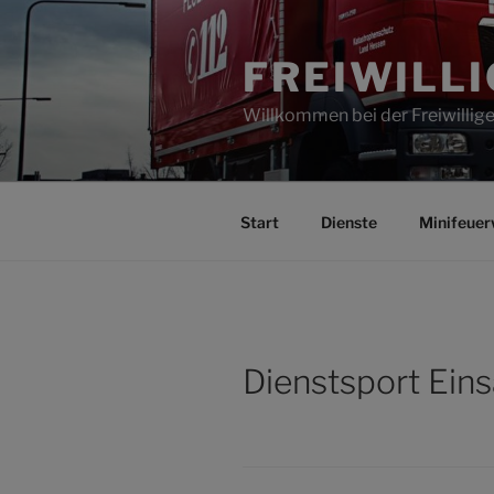
Zum
Inhalt
FREIWILL
springen
Willkommen bei der Freiwilli
Start
Dienste
Minifeuer
Dienstsport Eins