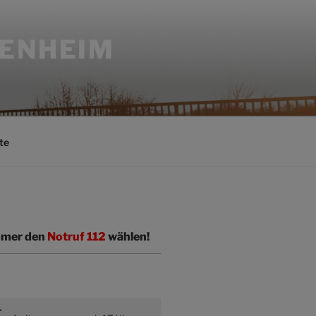
SENHEIM
te
immer den
Notruf 112
wählen!
r