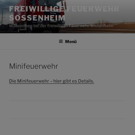
Zum
FREIWILLIGE FEUERWEHR
Inhalt
SOSSENHEIM
springen
Willkommen bei der Freiwilligen Feuerwehr Sossenheim
Menü
Minifeuerwehr
Die Minifeuerwehr – hier gibt es Details.