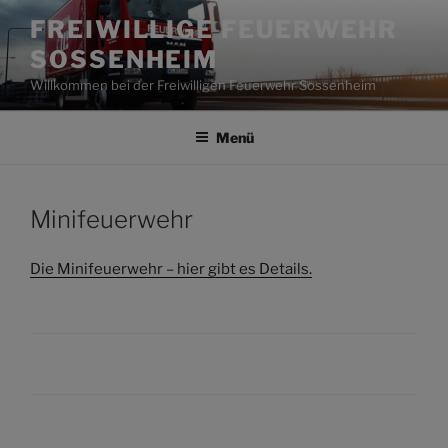
Zum
FREIWILLIGE FEUERWEHR
Inhalt
SOSSENHEIM
springen
Willkommen bei der Freiwilligen Feuerwehr Sossenheim
Menü
Minifeuerwehr
Die Minifeuerwehr – hier gibt es Details.