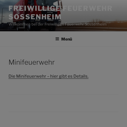
Zum
FREIWILLIGE FEUERWEHR
Inhalt
SOSSENHEIM
springen
Willkommen bei der Freiwilligen Feuerwehr Sossenheim
Menü
Minifeuerwehr
Die Minifeuerwehr – hier gibt es Details.