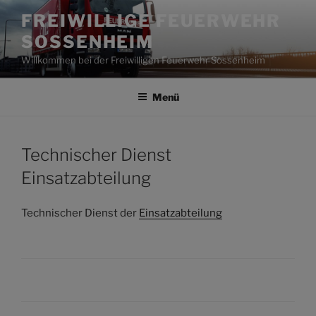
Zum
FREIWILLIGE FEUERWEHR
Inhalt
SOSSENHEIM
springen
Willkommen bei der Freiwilligen Feuerwehr Sossenheim
Menü
Technischer Dienst
Einsatzabteilung
Technischer Dienst der
Einsatzabteilung