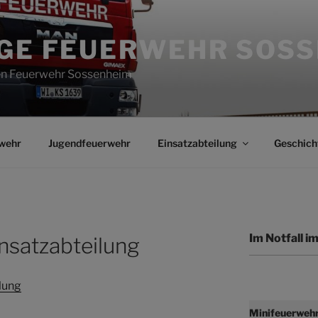
IGE FEUERWEHR SOS
gen Feuerwehr Sossenheim
wehr
Jugendfeuerwehr
Einsatzabteilung
Geschich
Im Notfall 
nsatzabteilung
lung
Minifeuerweh