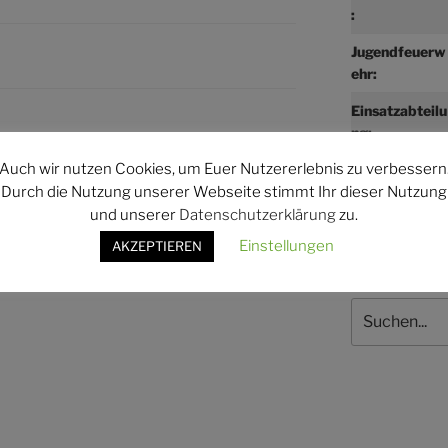
:
Jugendfeuerw
ehr:
Einsatzabteilu
ng:
WEITER
Nächster
Auch wir nutzen Cookies, um Euer Nutzererlebnis zu verbessern
Beitrag
hr
Übungsdienst Einsatzabteilung
Durch die Nutzung unserer Webseite stimmt Ihr dieser Nutzung
und unserer
Datenschutzerklärung
zu.
Einstellungen
AKZEPTIEREN
Suchen