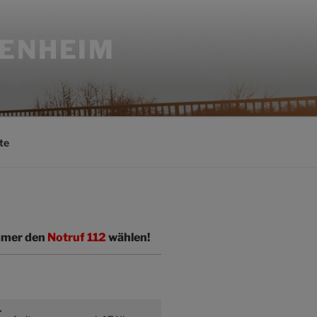
SENHEIM
te
immer den
Notruf 112
wählen!
r