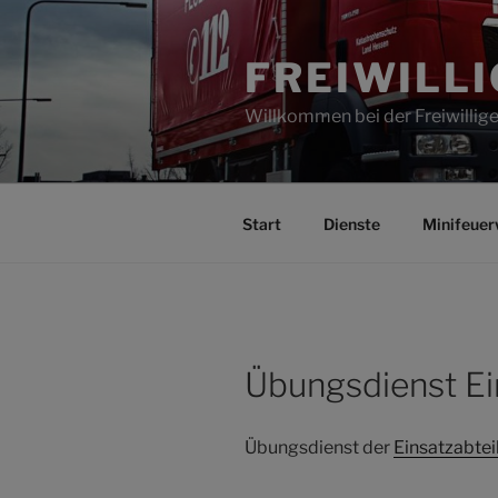
Zum
Inhalt
FREIWILL
springen
Willkommen bei der Freiwilli
Start
Dienste
Minifeuer
Übungsdienst Ei
Übungsdienst der
Einsatzabtei