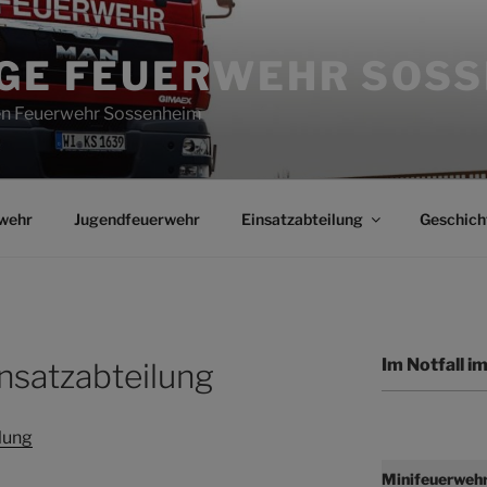
IGE FEUERWEHR SOS
gen Feuerwehr Sossenheim
wehr
Jugendfeuerwehr
Einsatzabteilung
Geschich
Im Notfall 
nsatzabteilung
lung
Minifeuerweh