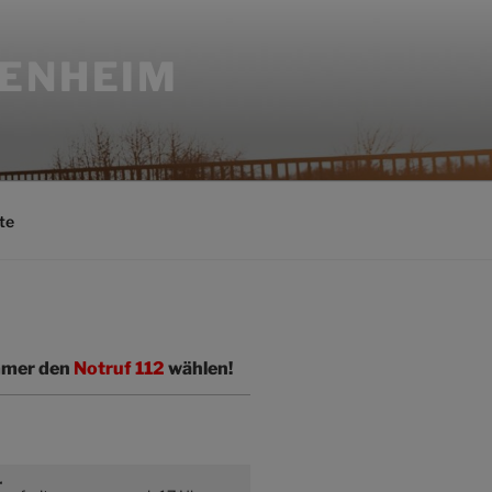
SENHEIM
te
immer den
Notruf 112
wählen!
r