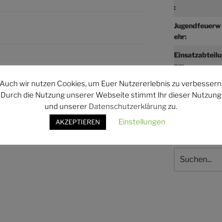
:
Jugendfeuerw
ehr:
Einsatzabteilu
ng:
WEITER
Nächster
Auch wir nutzen Cookies, um Euer Nutzererlebnis zu verbessern
Beitrag
Jugendfeuerwehrdienst
Durch die Nutzung unserer Webseite stimmt Ihr dieser Nutzung
und unserer
Datenschutzerklärung
zu.
Einstellungen
AKZEPTIEREN
Suchen