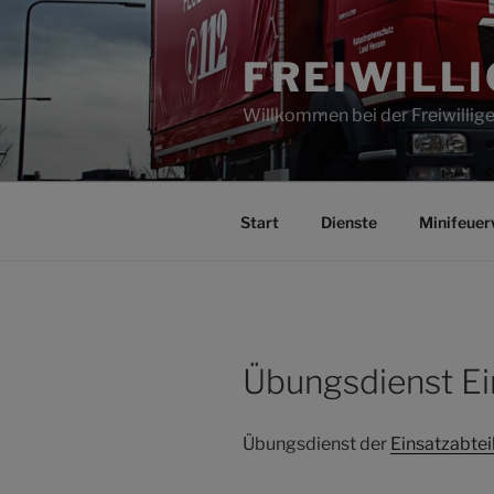
Zum
Inhalt
FREIWILL
springen
Willkommen bei der Freiwilli
Start
Dienste
Minifeuer
Übungsdienst Ei
Übungsdienst der
Einsatzabtei