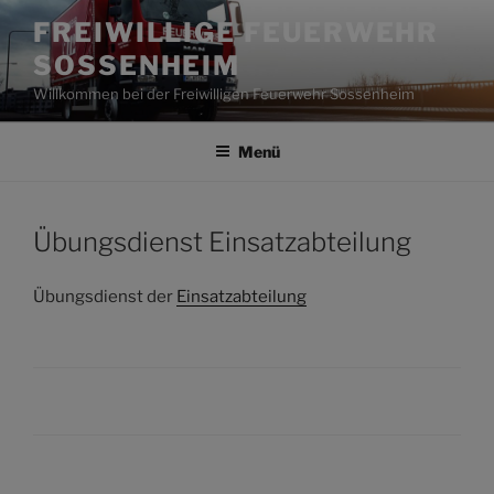
Zum
FREIWILLIGE FEUERWEHR
Inhalt
SOSSENHEIM
springen
Willkommen bei der Freiwilligen Feuerwehr Sossenheim
Menü
Übungsdienst Einsatzabteilung
Übungsdienst der
Einsatzabteilung