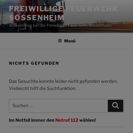
Zum
FREIWILLIGE FEUERWEHR
Inhalt
SOSSENHEIM
springen
Willkommen bei der Freiwilligen Feuerwehr Sossenheim
Menü
NICHTS GEFUNDEN
Das Gesuchte konnte leider nicht gefunden werden.
Vielleicht hilft die Suchfunktion.
Suchen
Suche
nach:
Im Notfall immer den
Notruf 112
wählen!