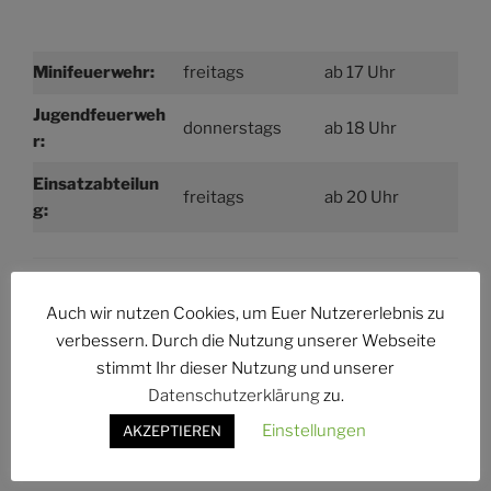
Minifeuerwehr:
freitags
ab 17 Uhr
Jugendfeuerweh
donnerstags
ab 18 Uhr
r:
Einsatzabteilun
freitags
ab 20 Uhr
g:
Auch wir nutzen Cookies, um Euer Nutzererlebnis zu
Instagram
Facebook
E-Mail
verbessern. Durch die Nutzung unserer Webseite
stimmt Ihr dieser Nutzung und unserer
Datenschutzerklärung
zu.
Suchen
Einstellungen
AKZEPTIEREN