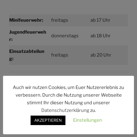
Minifeuerwehr:
freitags
ab 17 Uhr
Jugendfeuerweh
donnerstags
ab 18 Uhr
r:
Einsatzabteilun
freitags
ab 20 Uhr
g:
Auch wir nutzen Cookies, um Euer Nutzererlebnis zu
Instagram
Facebook
E-Mail
verbessern. Durch die Nutzung unserer Webseite
stimmt Ihr dieser Nutzung und unserer
Datenschutzerklärung
zu.
Suchen
Einstellungen
AKZEPTIEREN