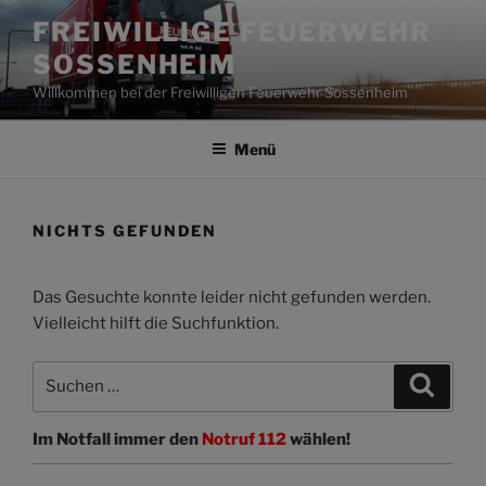
Zum
FREIWILLIGE FEUERWEHR
Inhalt
SOSSENHEIM
springen
Willkommen bei der Freiwilligen Feuerwehr Sossenheim
Menü
NICHTS GEFUNDEN
Das Gesuchte konnte leider nicht gefunden werden.
Vielleicht hilft die Suchfunktion.
Suchen
Suche
nach:
Im Notfall immer den
Notruf 112
wählen!