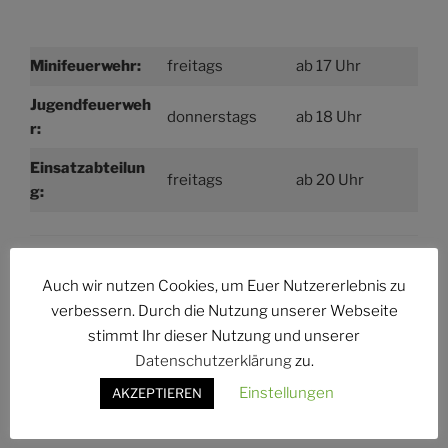
Minifeuerwehr:
freitags
ab 17 Uhr
Jugendfeuerweh
donnerstags
ab 18 Uhr
r:
Einsatzabteilun
freitags
ab 20 Uhr
g:
Auch wir nutzen Cookies, um Euer Nutzererlebnis zu
Instagram
Facebook
E-Mail
verbessern. Durch die Nutzung unserer Webseite
stimmt Ihr dieser Nutzung und unserer
Datenschutzerklärung
zu.
Suchen
Einstellungen
AKZEPTIEREN