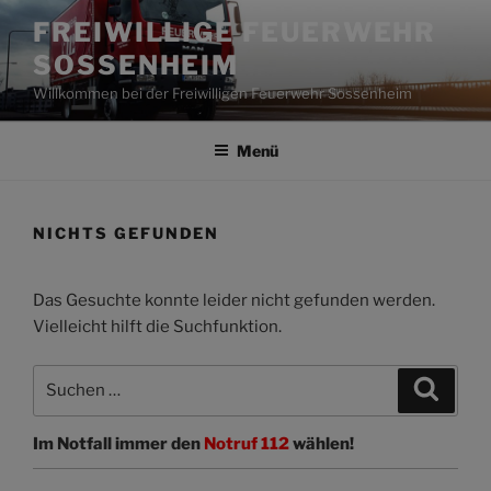
Zum
FREIWILLIGE FEUERWEHR
Inhalt
SOSSENHEIM
springen
Willkommen bei der Freiwilligen Feuerwehr Sossenheim
Menü
NICHTS GEFUNDEN
Das Gesuchte konnte leider nicht gefunden werden.
Vielleicht hilft die Suchfunktion.
Suchen
Suche
nach:
Im Notfall immer den
Notruf 112
wählen!