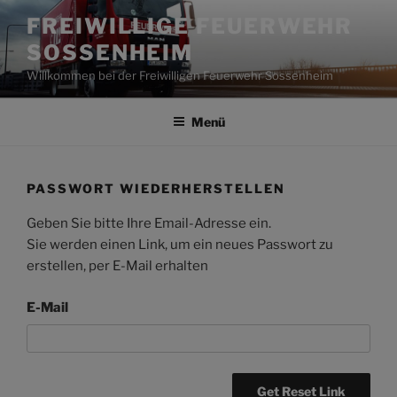
Zum
FREIWILLIGE FEUERWEHR
Inhalt
SOSSENHEIM
springen
Willkommen bei der Freiwilligen Feuerwehr Sossenheim
Menü
PASSWORT WIEDERHERSTELLEN
Geben Sie bitte Ihre Email-Adresse ein.
Sie werden einen Link, um ein neues Passwort zu
erstellen, per E-Mail erhalten
E-Mail