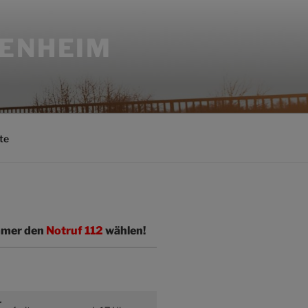
SENHEIM
te
immer den
Notruf 112
wählen!
r