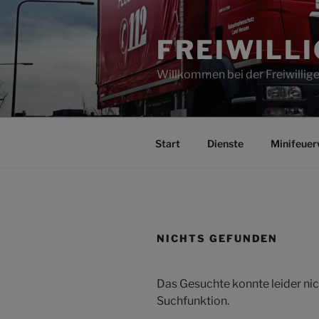
Zum
Inhalt
FREIWILL
springen
Willkommen bei der Freiwilli
Start
Dienste
Minifeuer
NICHTS GEFUNDEN
Das Gesuchte konnte leider nich
Suchfunktion.