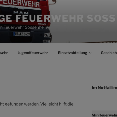
IGE FEUERWEHR SOS
gen Feuerwehr Sossenheim
wehr
Jugendfeuerwehr
Einsatzabteilung
Geschich
Im Notfall 
t gefunden werden. Vielleicht hilft die
Minifeuerweh