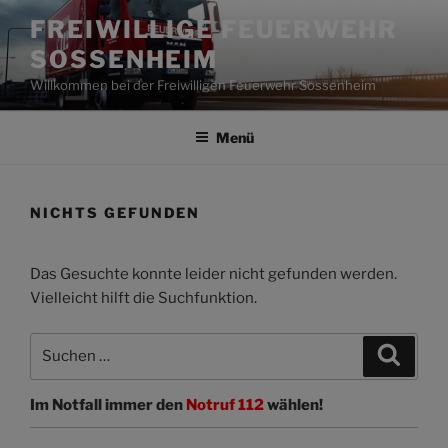
Zum
FREIWILLIGE FEUERWEHR
Inhalt
SOSSENHEIM
springen
Willkommen bei der Freiwilligen Feuerwehr Sossenheim
Menü
NICHTS GEFUNDEN
Das Gesuchte konnte leider nicht gefunden werden.
Vielleicht hilft die Suchfunktion.
Suchen
Suche
nach:
Im Notfall immer den
Notruf 112
wählen!