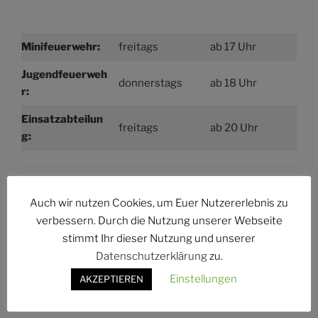
Minifeuerwehr:
freitags
ab 17 Uhr
Jugendfeuerweh
donnerstags
ab 18 Uhr
r:
Einsatzabteilun
freitags
ab 20 Uhr
g:
Auch wir nutzen Cookies, um Euer Nutzererlebnis zu
Instagram
Facebook
E-Mail
verbessern. Durch die Nutzung unserer Webseite
stimmt Ihr dieser Nutzung und unserer
Datenschutzerklärung
zu.
Suchen
Einstellungen
AKZEPTIEREN