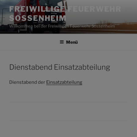
Zum
FREIWILLIGE FEUERWEHR
Inhalt
SOSSENHEIM
springen
Willkommen bei der Freiwilligen Feuerwehr Sossenheim
Menü
Dienstabend Einsatzabteilung
Dienstabend der
Einsatzabteilung