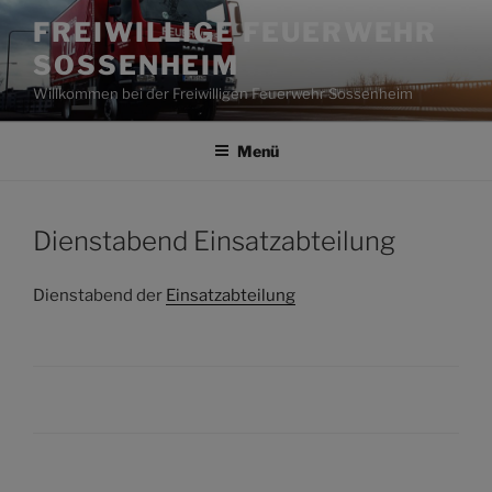
Zum
FREIWILLIGE FEUERWEHR
Inhalt
SOSSENHEIM
springen
Willkommen bei der Freiwilligen Feuerwehr Sossenheim
Menü
Dienstabend Einsatzabteilung
Dienstabend der
Einsatzabteilung