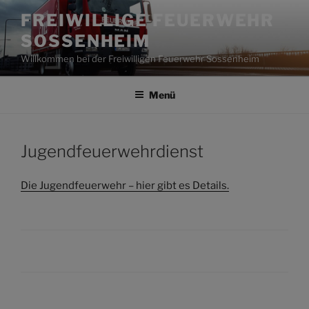
Zum
FREIWILLIGE FEUERWEHR
Inhalt
SOSSENHEIM
springen
Willkommen bei der Freiwilligen Feuerwehr Sossenheim
Menü
Jugendfeuerwehrdienst
Die Jugendfeuerwehr – hier gibt es Details.