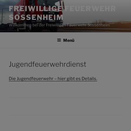
Zum
FREIWILLIGE FEUERWEHR
Inhalt
SOSSENHEIM
springen
Willkommen bei der Freiwilligen Feuerwehr Sossenheim
Menü
Jugendfeuerwehrdienst
Die Jugendfeuerwehr – hier gibt es Details.