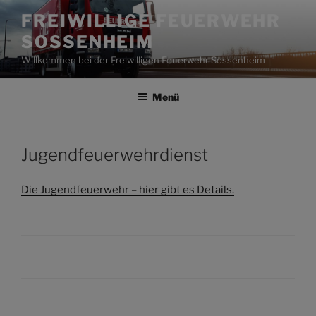
Zum
FREIWILLIGE FEUERWEHR
Inhalt
SOSSENHEIM
springen
Willkommen bei der Freiwilligen Feuerwehr Sossenheim
Menü
Jugendfeuerwehrdienst
Die Jugendfeuerwehr – hier gibt es Details.