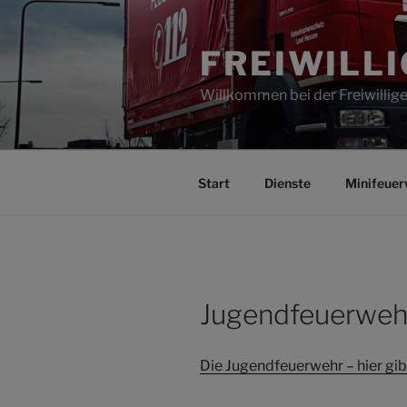
Zum
Inhalt
FREIWILL
springen
Willkommen bei der Freiwilli
Start
Dienste
Minifeuer
Jugendfeuerweh
Die Jugendfeuerwehr – hier gibt