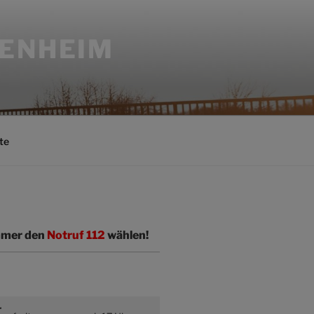
SENHEIM
te
immer den
Notruf 112
wählen!
r