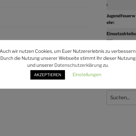
:
Jugendfeuerw
ehr:
Einsatzabteilu
ng:
WEITER
Nächster
Auch wir nutzen Cookies, um Euer Nutzererlebnis zu verbessern
Beitrag
g
Übungsdienst Einsatzabteilung
Durch die Nutzung unserer Webseite stimmt Ihr dieser Nutzung
und unserer
Datenschutzerklärung
zu.
Einstellungen
AKZEPTIEREN
Suchen