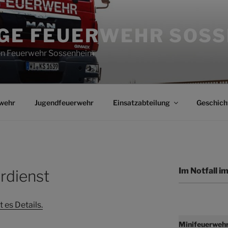
IGE FEUERWEHR SOS
gen Feuerwehr Sossenheim
wehr
Jugendfeuerwehr
Einsatzabteilung
Geschich
Im Notfall 
rdienst
 es Details.
Minifeuerweh