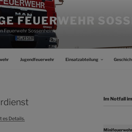
IGE FEUERWEHR SOS
gen Feuerwehr Sossenheim
wehr
Jugendfeuerwehr
Einsatzabteilung
Geschich
Im Notfall 
rdienst
 es Details.
Minifeuerweh