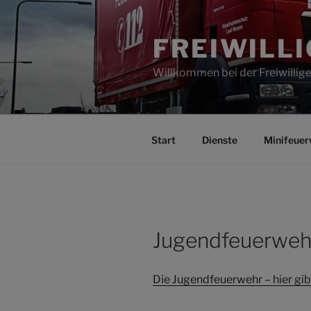
Zum
Inhalt
FREIWILL
springen
Willkommen bei der Freiwilli
Start
Dienste
Minifeuer
Jugendfeuerweh
Die Jugendfeuerwehr – hier gibt