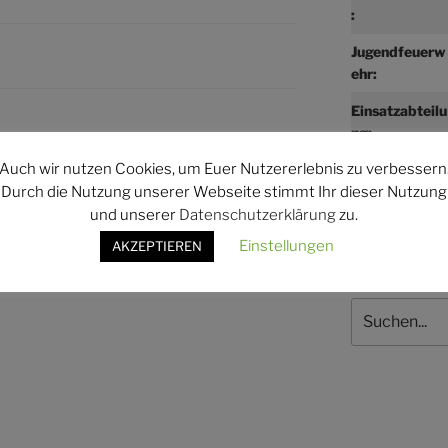
:
Jugendfeuerw
ehr:
Einsatzabteilu
ng:
WEITER
Nächster
Auch wir nutzen Cookies, um Euer Nutzererlebnis zu verbessern
Beitrag
g
Übungsdienst Einsatzabteilung
Durch die Nutzung unserer Webseite stimmt Ihr dieser Nutzung
und unserer
Datenschutzerklärung
zu.
Einstellungen
AKZEPTIEREN
Suchen