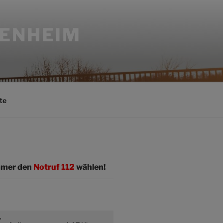
SENHEIM
te
immer den
Notruf 112
wählen!
r