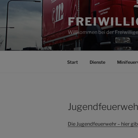
Zum
Inhalt
FREIWILL
springen
Willkommen bei der Freiwilli
Start
Dienste
Minifeuer
Jugendfeuerweh
Die Jugendfeuerwehr – hier gibt