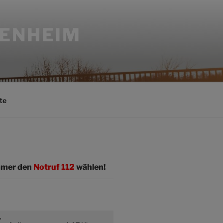
SENHEIM
te
immer den
Notruf 112
wählen!
r