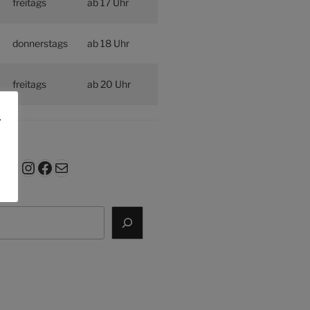
freitags
ab 17 Uhr
donnerstags
ab 18 Uhr
freitags
ab 20 Uhr
.
Instagram
Facebook
E-Mail