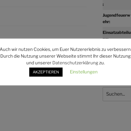
:
Jugendfeuerw
ehr:
Einsatzabteilu
ng:
WEITER
Nächster
Auch wir nutzen Cookies, um Euer Nutzererlebnis zu verbessern
Beitrag
Jugendfeuerwehrdienst
Durch die Nutzung unserer Webseite stimmt Ihr dieser Nutzung
und unserer
Datenschutzerklärung
zu.
Einstellungen
AKZEPTIEREN
Suchen