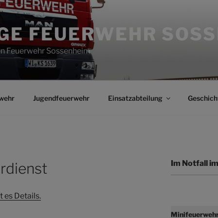
IGE FEUERWEHR SOS
gen Feuerwehr Sossenheim
wehr
Jugendfeuerwehr
Einsatzabteilung
Geschich
Im Notfall 
rdienst
 es Details.
Minifeuerweh