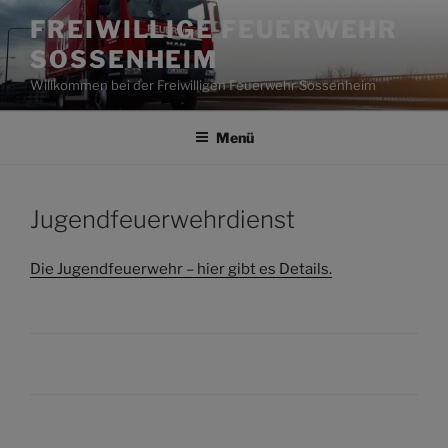
Zum
FREIWILLIGE FEUERWEHR
Inhalt
SOSSENHEIM
springen
Willkommen bei der Freiwilligen Feuerwehr Sossenheim
Menü
Jugendfeuerwehrdienst
Die Jugendfeuerwehr – hier gibt es Details.