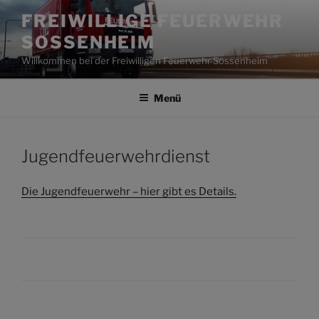
Zum
FREIWILLIGE FEUERWEHR
Inhalt
SOSSENHEIM
springen
Willkommen bei der Freiwilligen Feuerwehr Sossenheim
Menü
Jugendfeuerwehrdienst
Die Jugendfeuerwehr – hier gibt es Details.