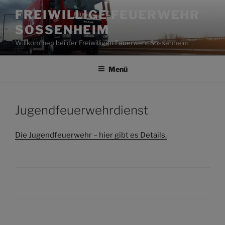
Zum
FREIWILLIGE FEUERWEHR
Inhalt
SOSSENHEIM
springen
Willkommen bei der Freiwilligen Feuerwehr Sossenheim
Menü
Jugendfeuerwehrdienst
Die Jugendfeuerwehr – hier gibt es Details.