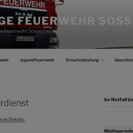
IGE FEUERWEHR SOS
gen Feuerwehr Sossenheim
wehr
Jugendfeuerwehr
Einsatzabteilung
Geschich
Im Notfall 
rdienst
 es Details.
Minifeuerweh