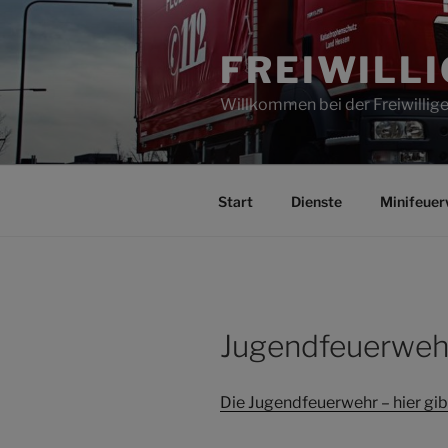
Zum
Inhalt
FREIWILL
springen
Willkommen bei der Freiwilli
Start
Dienste
Minifeuer
Jugendfeuerweh
Die Jugendfeuerwehr – hier gibt