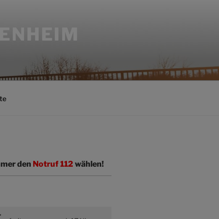
SENHEIM
te
immer den
Notruf 112
wählen!
r