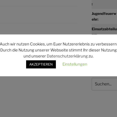
:
Jugendfeuerw
ehr:
Einsatzabteilu
ng:
WEITER
Nächster
Auch wir nutzen Cookies, um Euer Nutzererlebnis zu verbessern
Beitrag
Dienstabend Einsatzabteilung
Durch die Nutzung unserer Webseite stimmt Ihr dieser Nutzung
und unserer
Datenschutzerklärung
zu.
Einstellungen
AKZEPTIEREN
Suchen