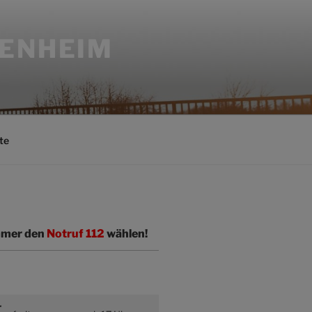
SENHEIM
te
immer den
Notruf 112
wählen!
r