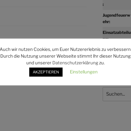
:
Jugendfeuerw
ehr:
Einsatzabteilu
ng:
WEITER
Nächster
Auch wir nutzen Cookies, um Euer Nutzererlebnis zu verbessern
Beitrag
Dienstsport Einsatzabteilung
Durch die Nutzung unserer Webseite stimmt Ihr dieser Nutzung
und unserer
Datenschutzerklärung
zu.
Einstellungen
AKZEPTIEREN
Suchen