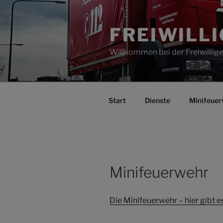
Zum
Inhalt
FREIWILL
springen
Willkommen bei der Freiwilli
Start
Dienste
Minifeuer
Minifeuerwehr
Die Minifeuerwehr – hier gibt es