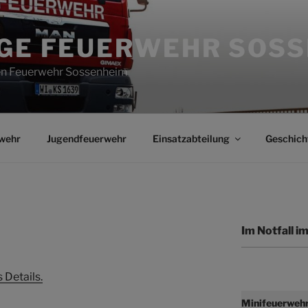
IGE FEUERWEHR SOS
gen Feuerwehr Sossenheim
wehr
Jugendfeuerwehr
Einsatzabteilung
Geschich
Im Notfall 
 Details.
Minifeuerweh