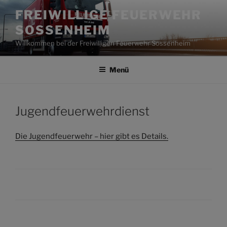
Zum
FREIWILLIGE FEUERWEHR
Inhalt
SOSSENHEIM
springen
Willkommen bei der Freiwilligen Feuerwehr Sossenheim
Menü
Jugendfeuerwehrdienst
Die Jugendfeuerwehr – hier gibt es Details.