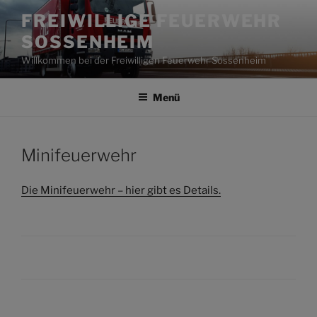
Zum
FREIWILLIGE FEUERWEHR
Inhalt
SOSSENHEIM
springen
Willkommen bei der Freiwilligen Feuerwehr Sossenheim
Menü
Minifeuerwehr
Die Minifeuerwehr – hier gibt es Details.