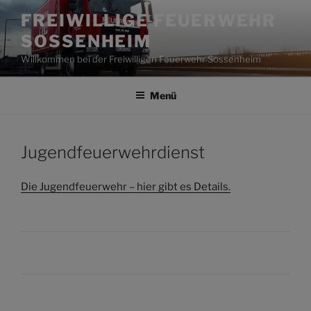
Zum
FREIWILLIGE FEUERWEHR
Inhalt
SOSSENHEIM
springen
Willkommen bei der Freiwilligen Feuerwehr Sossenheim
Menü
Jugendfeuerwehrdienst
Die Jugendfeuerwehr – hier gibt es Details.