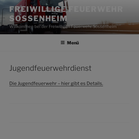
Zum
FREIWILLIGE FEUERWEHR
Inhalt
SOSSENHEIM
springen
Willkommen bei der Freiwilligen Feuerwehr Sossenheim
Menü
Jugendfeuerwehrdienst
Die Jugendfeuerwehr – hier gibt es Details.