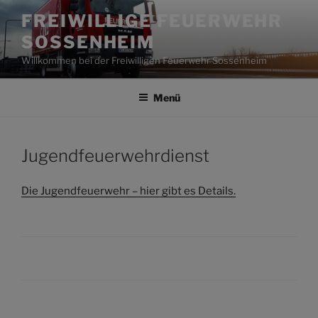
Zum
FREIWILLIGE FEUERWEHR
Inhalt
SOSSENHEIM
springen
Willkommen bei der Freiwilligen Feuerwehr Sossenheim
Menü
Jugendfeuerwehrdienst
Die Jugendfeuerwehr – hier gibt es Details.