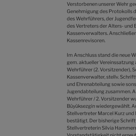
Verstorbenen unserer Wehr ge
Genehmigung des Protokolls de
des Wehrführers, der Jugendfe
des Vertreters der Alters- und
Kassenverwalters. Anschließend
Kassenrevisoren.
Im Anschluss stand die neue W
gem. aktueller Vereinssatzung a
Wehrführer (2. Vorsitzender), Sc
Kassenverwalter, stellv. Schriftf
und Ehrenabteilung sowie sonst
Jugendabteilung zusammen. Als 
Wehrführer / 2. Vorsitzender w
Büyüksezgin wiedergewählt. A
Stellvertreter Marcel Kurz und
bestätigt. Der bisherige Schrif
Stellvertreterin Silvia Hammer
Vorstandstätigkeit nicht erneu