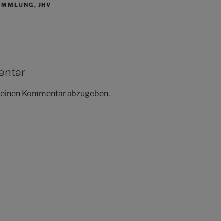
AMMLUNG
,
JHV
entar
m einen Kommentar abzugeben.