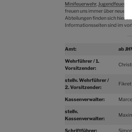
Minifeuerwehr
,
Jugendfeuerwe
freuen uns immer über neue Mi
Abteilungen finden sich hier au
Informationsseiten sind im vorh
Amt:
ab JH
Wehrführer / 1.
Christ
Vorsitzender:
stellv. Wehrführer /
Fikre
2. Vorsitzender:
Kassenverwalter:
Marce
stellv.
Maxim
Kassenverwalter:
Schriftführer:
Simon