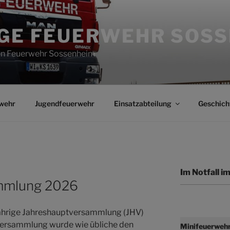
IGE FEUERWEHR SOS
gen Feuerwehr Sossenheim
wehr
Jugendfeuerwehr
Einsatzabteilung
Geschich
Im Notfall 
mmlung 2026
ährige Jahreshauptversammlung (JHV)
 Versammlung wurde wie übliche den
Minifeuerweh