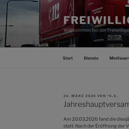
Zum
Inhalt
FREIWILL
springen
Willkommen bei der Freiwilli
Start
Dienste
Minifeuer
VERÖFFENTLICHT
20. MÄRZ 2026
VON
*S.A.
AM
Jahreshauptversa
Am 20.03.2026 fand die diesj
statt. Nach der Eröffnung der