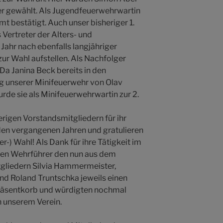
ger gewählt. Als Jugendfeuerwehrwartin
mt bestätigt. Auch unser bisheriger 1.
 Vertreter der Alters- und
 Jahr nach ebenfalls langjähriger
zur Wahl aufstellen. Als Nachfolger
Da Janina Beck bereits in den
g unserer Minifeuerwehr von Olav
e sie als Minifeuerwehrwartin zur 2.
rigen Vorstandsmitgliedern für ihr
den vergangenen Jahren und gratulieren
-) Wahl! Als Dank für ihre Tätigkeit im
den Wehrführer den nun aus dem
gliedern Silvia Hammermeister,
nd Roland Truntschka jeweils einen
räsentkorb und würdigten nochmal
 unserem Verein.