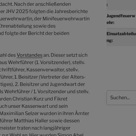
dacht. Nach der anschließenden
:
r JHV 2025 folgten die Jahresberichte
Jugendfeuerw
uerwehrwartin, der Minifeuerwehrwartin
ehr:
 Ehrenabteilung sowie des
 folgte der Bericht der beiden
Einsatzabteilu
ng:
ahl des
Vorstandes
an. Dieser setzt sich
us Wehrführer (1. Vorsitzender), stellv.
hriftführer, Kassenverwalter, stellv.
ührer, 1. Beisitzer (Vertreter der Alters-
iges), 2. Beisitzer und Jugendwart der
Wehrführer / 1. Vorsitzender und stellv.
Suchen
urden Christian Kurz und Fikret
uch unser Kassenwart und sein
 Maximilian Selzer wurden in ihren Ämter
tführer Matthias Haller sowie dessen
meister traten nach langjähriger
t zur Wahl an. Hier wurden Simon Abel