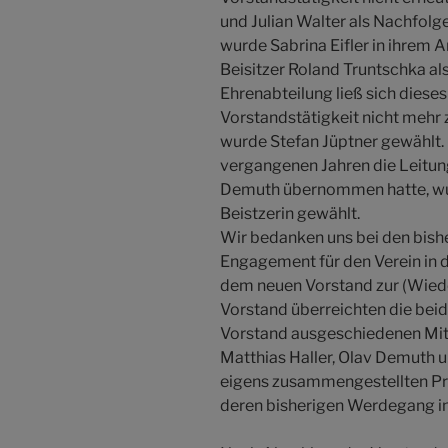
und Julian Walter als Nachfol
wurde Sabrina Eifler in ihrem A
Beisitzer Roland Truntschka als
Ehrenabteilung ließ sich dieses
Vorstandstätigkeit nicht mehr 
wurde Stefan Jüptner gewählt. 
vergangenen Jahren die Leitun
Demuth übernommen hatte, wurd
Beistzerin gewählt.
Wir bedanken uns bei den bishe
Engagement für den Verein in 
dem neuen Vorstand zur (Wieder
Vorstand überreichten die bei
Vorstand ausgeschiedenen Mit
Matthias Haller, Olav Demuth u
eigens zusammengestellten P
deren bisherigen Werdegang in