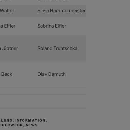
 Walter
Silvia Hammermeister
a Eifler
Sabrina Eifler
n Jüptner
Roland Truntschka
a Beck
Olav Demuth
ILUNG
,
INFORMATION
,
FEUERWEHR
,
NEWS