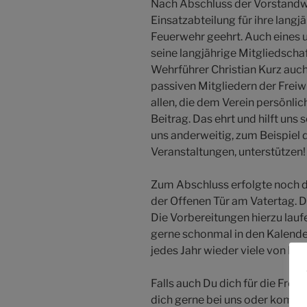
Nach Abschluss der Vorstandw
Einsatzabteilung für ihre langjä
Feuerwehr geehrt. Auch eines u
seine langjährige Mitgliedschaf
Wehrführer Christian Kurz auch
passiven Mitgliedern der Frei
allen, die dem Verein persönli
Beitrag. Das ehrt und hilft uns 
uns anderweitig, zum Beispiel d
Veranstaltungen, unterstützen!
Zum Abschluss erfolgte noch de
der Offenen Tür am Vatertag. Di
Die Vorbereitungen hierzu lauf
gerne schonmal in den Kalender 
jedes Jahr wieder viele von Euc
Falls auch Du dich für die Freiw
dich gerne bei uns oder komm d