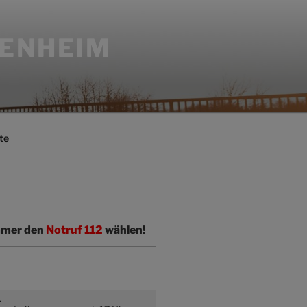
SENHEIM
te
immer den
Notruf 112
wählen!
r