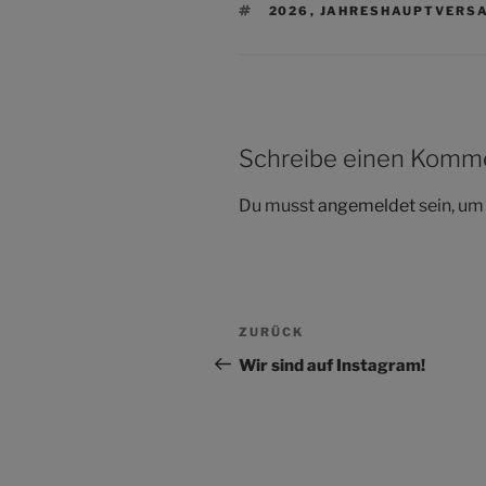
SCHLAGWÖRTER
2026
,
JAHRESHAUPTVERS
Schreibe einen Komm
Du musst
angemeldet
sein, u
Beitragsnavigation
Vorheriger
ZURÜCK
Beitrag
Wir sind auf Instagram!