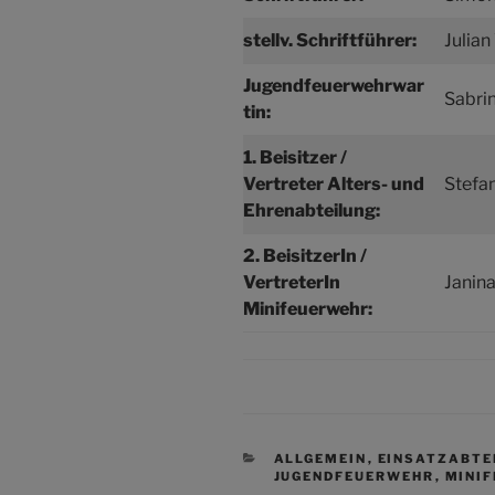
stellv. Schriftführer:
Julian
Jugendfeuerwehrwar
Sabrin
tin:
1. Beisitzer /
Vertreter Alters- und
Stefa
Ehrenabteilung:
2. BeisitzerIn /
VertreterIn
Janin
Minifeuerwehr:
KATEGORIEN
ALLGEMEIN
,
EINSATZABTE
JUGENDFEUERWEHR
,
MINI